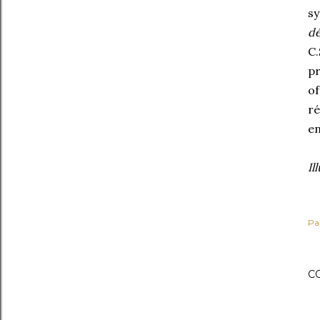
sy
dé
C.
pr
of
ré
en
Il
Pa
C