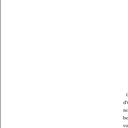
C'
d'
no
be
v