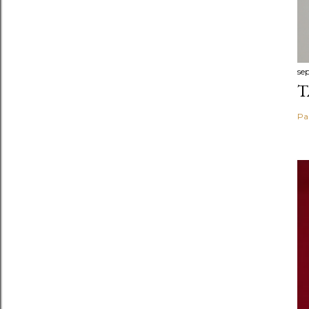
se
T
Pa