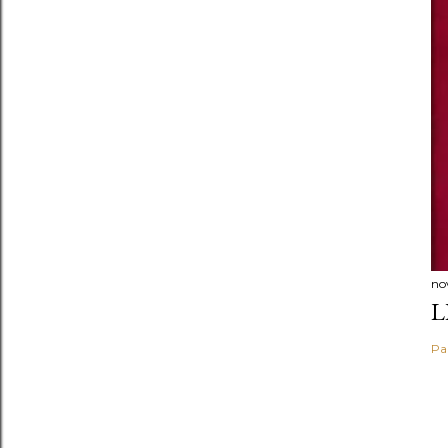
no
L
Pa